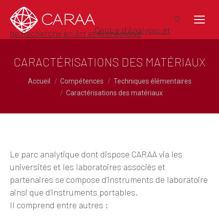
Recherche
Centre d'Analyses et
de Recherche en Art et Archéologie
:
CARACTÉRISATIONS DES MATÉRIAUX
Vous êtes ici :
Accueil
Compétences
Techniques élémentaires
Caractérisations des matériaux
Le parc analytique dont dispose CARAA via les
universités et les laboratoires associés et
partenaires se compose d’instruments de laboratoire
ainsi que d’instruments portables.
Il comprend entre autres :