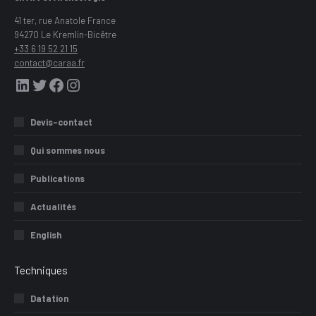
41 ter, rue Anatole France
94270 Le Kremlin-Bicêtre
+33 6 19 52 21 15
contact@caraa.fr
LinkedIn
Twitter
Facebook
Instagram
Devis-contact
Qui sommes nous
Publications
Actualités
English
Techniques
Datation