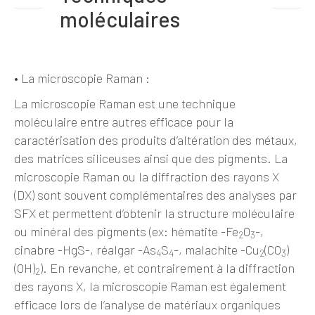
moléculaires
•
La microscopie Raman
:
La microscopie Raman est une technique
moléculaire entre autres efficace pour la
caractérisation des produits d’altération des métaux,
des matrices siliceuses ainsi que des pigments. La
microscopie Raman ou la diffraction des rayons X
(DX) sont souvent complémentaires des analyses par
SFX et permettent d’obtenir la structure moléculaire
ou minéral des pigments (ex: hématite -Fe
O
-,
2
3
cinabre -HgS-, réalgar -As
S
-, malachite -Cu
(CO
)
4
4
2
3
(OH)
). En revanche, et contrairement à la diffraction
2
des rayons X, la microscopie Raman est également
efficace lors de l’analyse de matériaux organiques